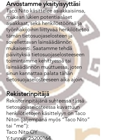
Arvostamme yksityisyyttäsi
Taco Nito käsittelee asiakkaisiinsa,
mukaan lukien potentiaaliset
asiakkaat, sekä henkilöstöönsä ja
työnhakijoihin liittyvää henkilötietoa
tämän tietosuojaselosteen ja
sovellettavan lainsäädännön
mukaisesti. Saatamme tehdä
päivityksiä tietosuojaselosteeseen
toimintamme kehittyessä tai
lainsäädännön muuttuessa, joten
sinun kannattaa palata tähän
tietosuojaselosteeseen aika ajoin.
Rekisterinpitäjä
Rekisterinpitäjänä suhteessa tässä
tietosuojaselosteessa kuvattuun
henkilötietojen käsittelyyn on Taco
Niton (jäljempänä myös “Taco Nito”
tai “me”):
Taco Nito OY
Y-tunnus: 25200164