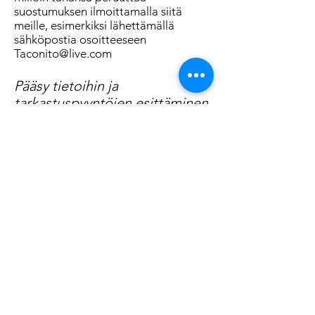
suostumuksen ilmoittamalla siitä
meille, esimerkiksi lähettämällä
sähköpostia osoitteeseen
Taconito@live.com
Pääsy tietoihin ja
tarkastuspyyntöjen esittäminen
Sinulla on oikeus saada meiltä
vahvistus siitä, käsittelemmekö sinua
koskevia henkilötietoja sekä saada
tietää mitä sinua koskevia
henkilötietoja käsittelemme. Lisäksi
sinulla on oikeus saada täydentäviä
tietoja henkilötietojesi käsittelyn
perusteista.
Oikeus saada virheet korjatuksi
Sinulla on oikeus pyytää, että
korjaamme sinua koskevat virheelliset