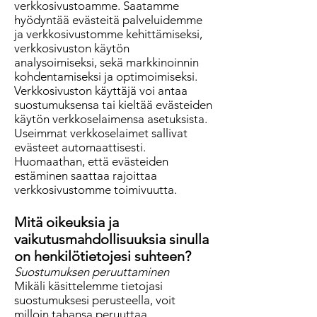
verkkosivustoamme. Saatamme
hyödyntää evästeitä palveluidemme
ja verkkosivustomme kehittämiseksi,
verkkosivuston käytön
analysoimiseksi, sekä markkinoinnin
kohdentamiseksi ja optimoimiseksi.
Verkkosivuston käyttäjä voi antaa
suostumuksensa tai kieltää evästeiden
käytön verkkoselaimensa asetuksista.
Useimmat verkkoselaimet sallivat
evästeet automaattisesti.
Huomaathan, että evästeiden
estäminen saattaa rajoittaa
verkkosivustomme toimivuutta.
Mitä oikeuksia ja
vaikutusmahdollisuuksia sinulla
on henkilötietojesi suhteen?
Suostumuksen peruuttaminen
Mikäli käsittelemme tietojasi
suostumuksesi perusteella, voit
milloin tahansa peruuttaa