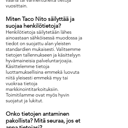
vääriä tai vanhentuneita tietoja
vuosittain.
Miten Taco Nito säilyttää ja
suojaa henkilötietoja?
Henkilötietoja säilytetään lähes
ainoastaan sähköisessä muodossa ja
tiedot on suojattu alan yleisten
standardien mukaisesti. Valitsemme
tietojen tallennukseen ja käsittelyyn
hyvämaineisia palveluntarjoajia.
Käsittelemme tietoja
luottamuksellisina emmekä luovuta
niitä yleisesti emmekä myy tai
vuokraa tietoja
markkinointitarkoituksiin.
Toimitilamme ovat myös hyvin
suojatut ja lukitut.
Onko tietojen antaminen
pakollista? Mitä seuraa, jos et
anna tietojasi?