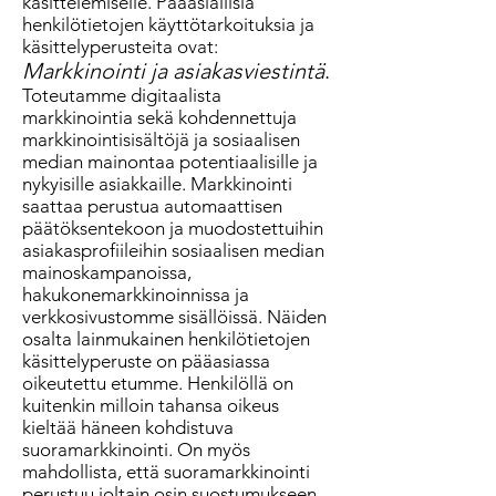
käsittelemiselle. Pääasiallisia
henkilötietojen käyttötarkoituksia ja
käsittelyperusteita ovat:
Markkinointi ja asiakasviestintä
.
Toteutamme digitaalista
markkinointia sekä kohdennettuja
markkinointisisältöjä ja sosiaalisen
median mainontaa potentiaalisille ja
nykyisille asiakkaille. Markkinointi
saattaa perustua automaattisen
päätöksentekoon ja muodostettuihin
asiakasprofiileihin sosiaalisen median
mainoskampanoissa,
hakukonemarkkinoinnissa ja
verkkosivustomme sisällöissä. Näiden
osalta lainmukainen henkilötietojen
käsittelyperuste on pääasiassa
oikeutettu etumme. Henkilöllä on
kuitenkin milloin tahansa oikeus
kieltää häneen kohdistuva
suoramarkkinointi. On myös
mahdollista, että suoramarkkinointi
perustuu joltain osin suostumukseen