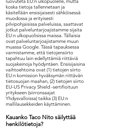
luovuteta EU:n ulkopuolelle, mutta
koska tietoja tallennetaan ja
käsitellään ensisijaisesti sähköisessä
muodossa ja erityisesti
pilvipohjaisissa palveluissa, saattavat
jotkut palveluntarjoajistamme sijaita
EU:n ulkopuolisissa maissa. Tällaisia
ovat palveluntarjoajistamme muun
muassa Google. Tässä tapauksessa
varmistamme, että tietojensiirto
tapahtuu lain edellyttämiä riittäviä
suojakeinoja hyödyntäen. Ensisijaisina
vaihtoehtoina ovat (1) tietojen siirto
EU:n komission hyväksymän riittävän
tietosuojan maahan, (2) tietojen siirto
EU-US Privacy Shield -sertifioituun
yritykseen (siirronsaajat
Yhdysvalloissa) taikka (3) EU:n
mallilausekkeiden käyttäminen.
Kauanko Taco Nito säilyttää
henkilötietoja?