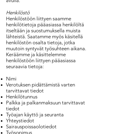
avulla.
Henkilöstö
Henkilöstöön liittyen saamme
henkilötietoja pääasiassa henkilöltä
itseltään ja suostumuksella muista
lähteistä. Saatamme myös käsitellä
henkilöstön osalta tietoja, jotka
muutoin syntyvät työsuhteen aikana.
Keräämme ja käsittelemme
henkilöstöön liittyen pääasiassa
seuraavia tietoja:
Nimi
Verotuksen pidättämistä varten
tarvittavat tiedot
Henkilötunnus
Palkka ja palkanmaksuun tarvittavat
tiedot
Työajan käyttö ja seuranta
Yhteystiedot
Sairauspoissaolotiedot
Työsopimus