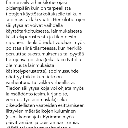
Emme säilytä henkilötietojasi
pidempään kuin on tarpeellista
tietojen käyttötarkoitukselle tai kuin
sopimus tai laki vaatii. Henkilötietojen
säilytysajat voivat vaihdella
käyttötarkoituksesta, lainmukaisesta
käsittelyperusteesta ja tilanteesta
riippuen. Henkilötiedot voidaan myös
poistaa siinä tilanteessa, kun henkilö
peruuttaa suostumuksensa tai pyytää
tietojensa poistoa (eikä Taco Nitolla
ole muuta lainmukaista
käsittelyperustetta), sopimussuhde
päättyy taikka kun tieto on
vanhentunutta taikka virheellistä.
Tiedon säilytysaikoja voi ohjata myös
lainsäädäntö (esim. kirjanpito,
verotus, työsopimuslaki) sekä
oikeudellisten vaateiden esittämiseen
liittyvien määräaikojen kuluminen
(esim. kanneajat). Pyrimme myös
päivittämään ja poistamaan turhia,