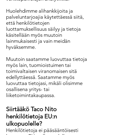
Huolehdimme alihankkijoita ja
palveluntarjoajia käytettäessä siitä,
että henkilötietojen
luottamuksellisuus säilyy ja tietoja
käsitellään myös muutoin
lainmukaisesti ja vain meidän
hyväksemme.
Muutoin saatamme luovuttaa tietoja
myös lain, tuomioistuimen tai
toimivaltaisen viranomaisen sitä
edellyttäessä. Saatamme myös
luovuttaa tietojasi, mikäli olisimme
osallisena yritys- tai
liiketoimintakaupassa.
Siirtääkö Taco Nito
henkilötietoja EU:n
ulkopuolelle?
Henkilötietoja ei pääsääntöisesti