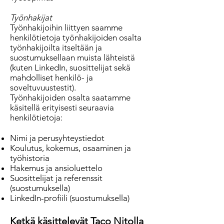
Työnhakijat
Työnhakijoihin liittyen saamme
henkilötietoja työnhakijoiden osalta
työnhakijoilta itseltään ja
suostumuksellaan muista lähteistä
(kuten LinkedIn, suosittelijat sekä
mahdolliset henkilö- ja
soveltuvuustestit).
Työnhakijoiden osalta saatamme
käsitellä erityisesti seuraavia
henkilötietoja:
Nimi ja perusyhteystiedot
Koulutus, kokemus, osaaminen ja
työhistoria
Hakemus ja ansioluettelo
Suosittelijat ja referenssit
(suostumuksella)
LinkedIn-profiili (suostumuksella)
Ketkä käsittelevät Taco Nitolla