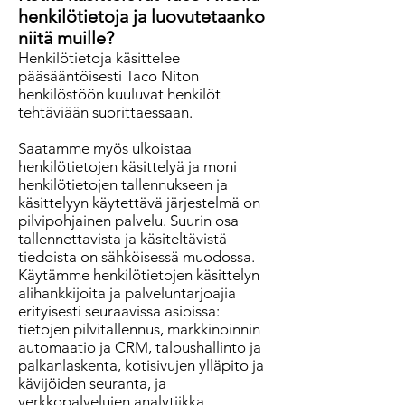
henkilötietoja ja luovutetaanko
niitä muille?
Henkilötietoja käsittelee
pääsääntöisesti Taco Niton
henkilöstöön kuuluvat henkilöt
tehtäviään suorittaessaan.
Saatamme myös ulkoistaa
henkilötietojen käsittelyä ja moni
henkilötietojen tallennukseen ja
käsittelyyn käytettävä järjestelmä on
pilvipohjainen palvelu. Suurin osa
tallennettavista ja käsiteltävistä
tiedoista on sähköisessä muodossa.
Käytämme henkilötietojen käsittelyn
alihankkijoita ja palveluntarjoajia
erityisesti seuraavissa asioissa:
tietojen pilvitallennus, markkinoinnin
automaatio ja CRM, taloushallinto ja
palkanlaskenta, kotisivujen ylläpito ja
kävijöiden seuranta, ja
verkkopalvelujen analytiikka.