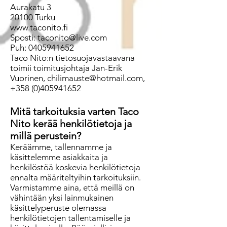
Aurakatu 3
20100 Turku
www.taconito.fi
Sposti: taconito@live.com
Puh: 0405941652
Taco Nito:n tietosuojavastaavana
toimii toimitusjohtaja Jan-Erik
Vuorinen,
chilimauste@hotmail.com
,
+358 (0)405941652
Mitä tarkoituksia varten Taco
Nito kerää henkilötietoja ja
millä perustein?
Keräämme, tallennamme ja
käsittelemme asiakkaita ja
henkilöstöä koskevia henkilötietoja
ennalta määriteltyihin tarkoituksiin.
Varmistamme aina, että meillä on
vähintään yksi lainmukainen
käsittelyperuste olemassa
henkilötietojen tallentamiselle ja