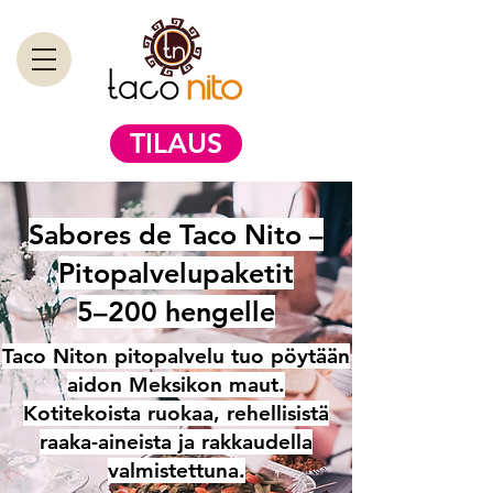
TILAUS
Sabores de Taco Nito –
Pitopalvelupaketit
5–200 hengelle
Taco Niton pitopalvelu tuo pöytään
aidon Meksikon maut.
Kotitekoista ruokaa, rehellisistä
raaka-aineista ja rakkaudella
valmistettuna.