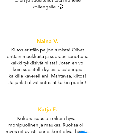
Olen jo suositellut tätä monelle
kolleegalle 🙂
Naina V.
Kiitos erittäin paljon ruoista! Olivat
erittäin maukkaita ja suoraan sanottuna
kaikki tykkäsivät niistä! Joten en voi
kuin suositella kyseistä cateringia
kaikille kavereilleni! Mahtavaa, kiitos!
Ja juhlat olivat antoisat kaikin puolin!
Katja E.
Kokonaisuus oli oikein hyvä,
monipuolinen ja maukas. Ruokaa oli
myös riittävästi, annoskoot olivat hyvät.