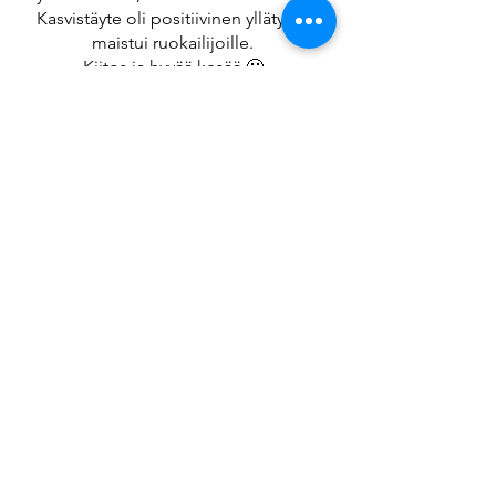
Kasvistäyte oli positiivinen yllätys ja
maistui ruokailijoille.
Kiitos ja hyvää kesää.🙂
Taco Nito Oy
Aurakatu 3
20100, Turku
Y-tunnus
2520016-4
taconito@live.com