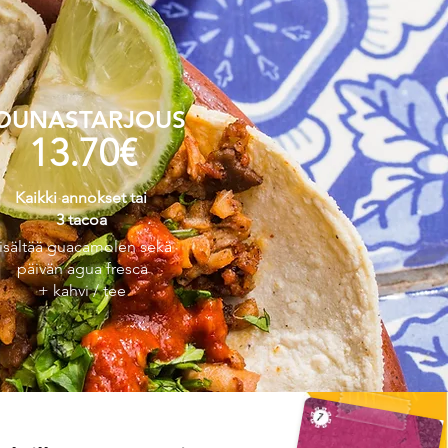
OUNASTARJOUS
13.70€
Kaikki annokset tai
3 tacoa
isältää guacamolen sekä
päivän agua fresca
+ kahvi / tee