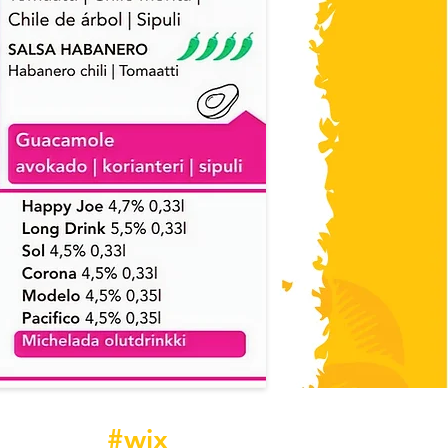
aconito
#wix