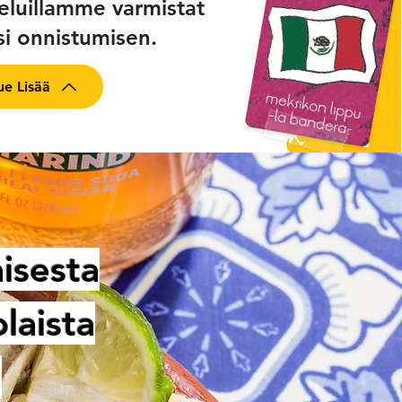
eluillamme varmistat
esi onnistumisen.
ue Lisää
isesta
laista
"