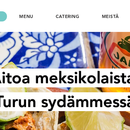
MENU
CATERING
MEISTÄ
itoa meksikolais
Turun sydämmess