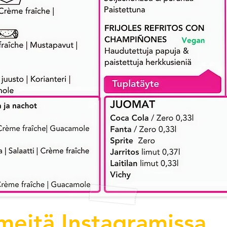
meitä Instagramissa
@t