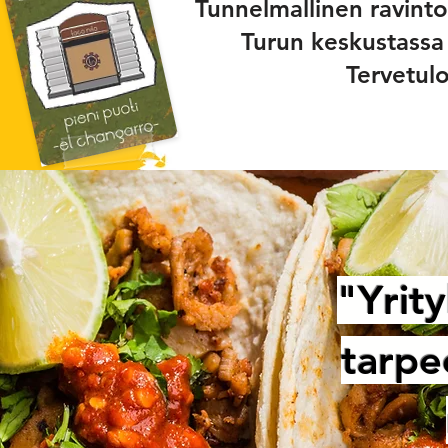
Tunnelmallinen ravinto
Turun keskustassa
Tervetulo
"Yrit
tarpe