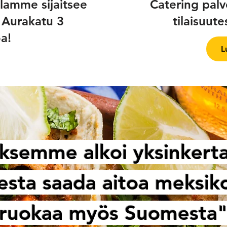
lamme sijaitsee
Catering palv
 Aurakatu 3
tilaisuut
a!
L
yksemme alkoi yksinkerta
esta saada aitoa meksiko
ruokaa myös Suomesta